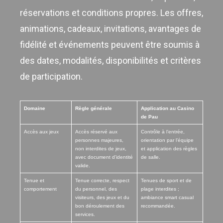
réservations et conditions propres. Les offres,
animations, cadeaux, invitations, avantages de
fidélité et événements peuvent être soumis à
des dates, modalités, disponibilités et critères
de participation.
Domaine
Règle générale
Application au Casino
de Pau
Accès aux jeux
Accès réservé aux
Contrôle à l’entrée,
personnes majeures,
orientation par l’équipe
non interdites de jeux,
et application des règles
avec document d’identité
de salle.
valide.
Tenue et
Tenue correcte, respect
Tenues de sport et de
comportement
du personnel, des
plage interdites ;
visiteurs, des jeux et du
ambiance smart casual
bon déroulement des
recommandée.
services.